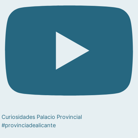
Curiosidades Palacio Provincial
#provinciadealicante