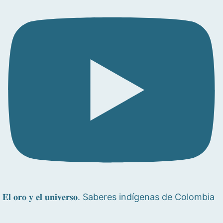
𝐄𝐥 𝐨𝐫𝐨 𝐲 𝐞𝐥 𝐮𝐧𝐢𝐯𝐞𝐫𝐬𝐨. Saberes indígenas de Colombia