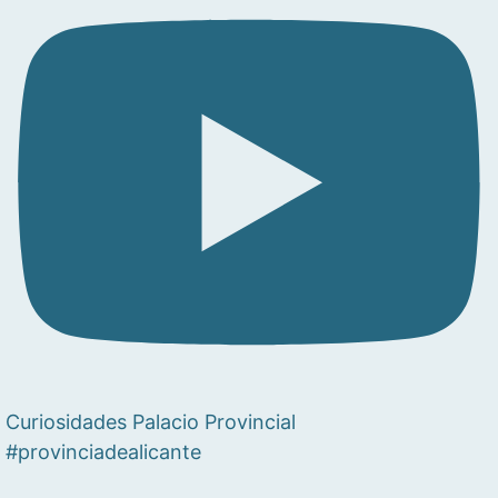
Curiosidades Palacio Provincial
#provinciadealicante