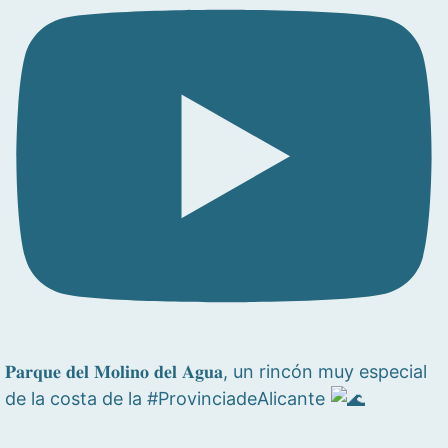
𝐏𝐚𝐫𝐪𝐮𝐞 𝐝𝐞𝐥 𝐌𝐨𝐥𝐢𝐧𝐨 𝐝𝐞𝐥 𝐀𝐠𝐮𝐚, un rincón muy especial
de la costa de la #ProvinciadeAlicante