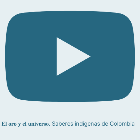
𝐄𝐥 𝐨𝐫𝐨 𝐲 𝐞𝐥 𝐮𝐧𝐢𝐯𝐞𝐫𝐬𝐨. Saberes indígenas de Colombia