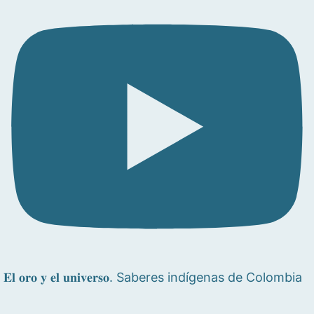
𝐄𝐥 𝐨𝐫𝐨 𝐲 𝐞𝐥 𝐮𝐧𝐢𝐯𝐞𝐫𝐬𝐨. Saberes indígenas de Colombia