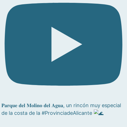
𝐏𝐚𝐫𝐪𝐮𝐞 𝐝𝐞𝐥 𝐌𝐨𝐥𝐢𝐧𝐨 𝐝𝐞𝐥 𝐀𝐠𝐮𝐚, un rincón muy especial
de la costa de la #ProvinciadeAlicante