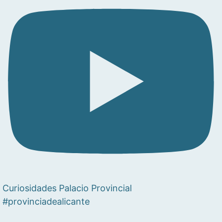
Curiosidades Palacio Provincial
#provinciadealicante