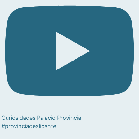
Curiosidades Palacio Provincial
#provinciadealicante