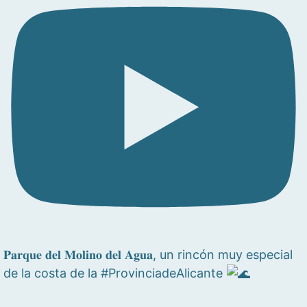
𝐏𝐚𝐫𝐪𝐮𝐞 𝐝𝐞𝐥 𝐌𝐨𝐥𝐢𝐧𝐨 𝐝𝐞𝐥 𝐀𝐠𝐮𝐚, un rincón muy especial
de la costa de la #ProvinciadeAlicante