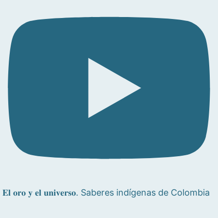
𝐄𝐥 𝐨𝐫𝐨 𝐲 𝐞𝐥 𝐮𝐧𝐢𝐯𝐞𝐫𝐬𝐨. Saberes indígenas de Colombia