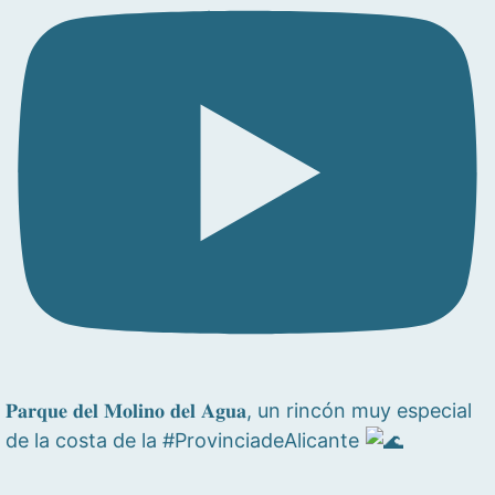
𝐏𝐚𝐫𝐪𝐮𝐞 𝐝𝐞𝐥 𝐌𝐨𝐥𝐢𝐧𝐨 𝐝𝐞𝐥 𝐀𝐠𝐮𝐚, un rincón muy especial
de la costa de la #ProvinciadeAlicante