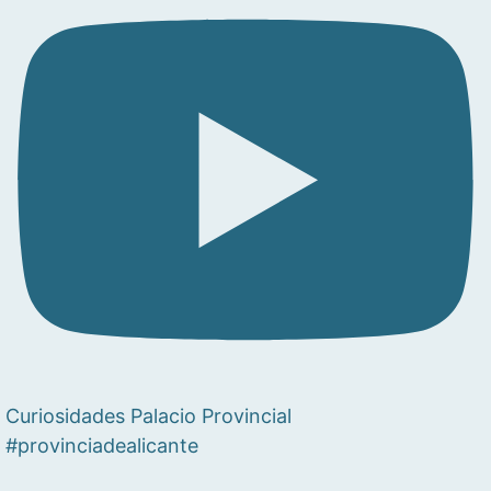
Curiosidades Palacio Provincial
#provinciadealicante