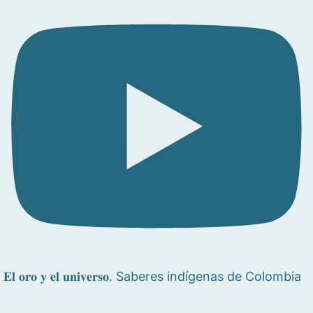
𝐄𝐥 𝐨𝐫𝐨 𝐲 𝐞𝐥 𝐮𝐧𝐢𝐯𝐞𝐫𝐬𝐨. Saberes indígenas de Colombia