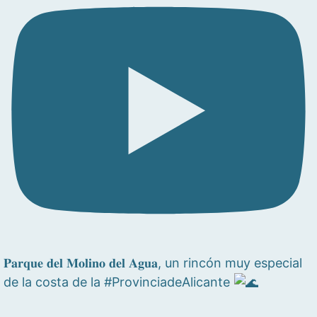
𝐏𝐚𝐫𝐪𝐮𝐞 𝐝𝐞𝐥 𝐌𝐨𝐥𝐢𝐧𝐨 𝐝𝐞𝐥 𝐀𝐠𝐮𝐚, un rincón muy especial
de la costa de la #ProvinciadeAlicante