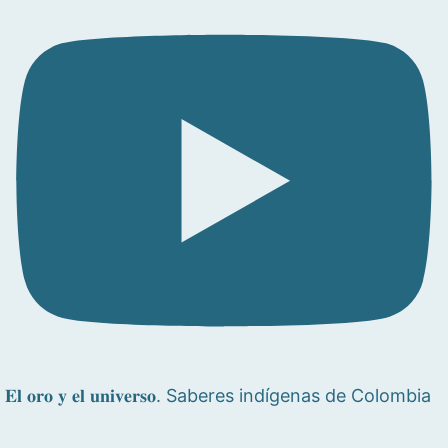
𝐄𝐥 𝐨𝐫𝐨 𝐲 𝐞𝐥 𝐮𝐧𝐢𝐯𝐞𝐫𝐬𝐨. Saberes indígenas de Colombia