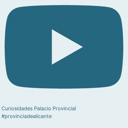
Curiosidades Palacio Provincial
#provinciadealicante