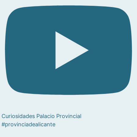
Curiosidades Palacio Provincial
#provinciadealicante