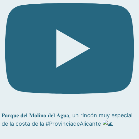
𝐏𝐚𝐫𝐪𝐮𝐞 𝐝𝐞𝐥 𝐌𝐨𝐥𝐢𝐧𝐨 𝐝𝐞𝐥 𝐀𝐠𝐮𝐚, un rincón muy especial
de la costa de la #ProvinciadeAlicante