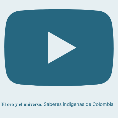
𝐄𝐥 𝐨𝐫𝐨 𝐲 𝐞𝐥 𝐮𝐧𝐢𝐯𝐞𝐫𝐬𝐨. Saberes indígenas de Colombia