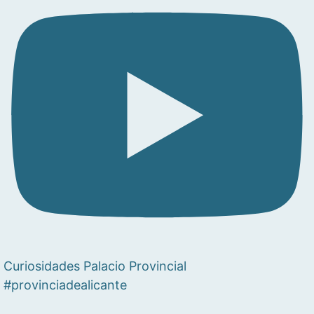
Curiosidades Palacio Provincial
#provinciadealicante