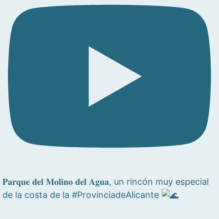
𝐏𝐚𝐫𝐪𝐮𝐞 𝐝𝐞𝐥 𝐌𝐨𝐥𝐢𝐧𝐨 𝐝𝐞𝐥 𝐀𝐠𝐮𝐚, un rincón muy especial
de la costa de la #ProvinciadeAlicante