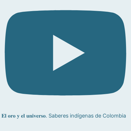
𝐄𝐥 𝐨𝐫𝐨 𝐲 𝐞𝐥 𝐮𝐧𝐢𝐯𝐞𝐫𝐬𝐨. Saberes indígenas de Colombia