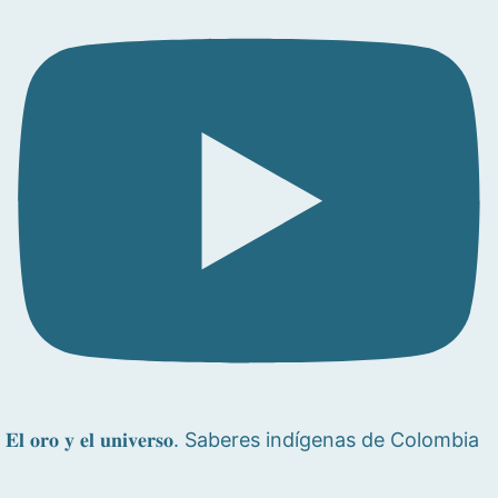
𝐄𝐥 𝐨𝐫𝐨 𝐲 𝐞𝐥 𝐮𝐧𝐢𝐯𝐞𝐫𝐬𝐨. Saberes indígenas de Colombia