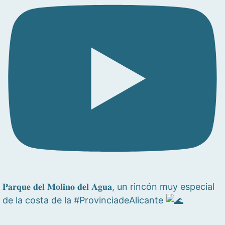
𝐏𝐚𝐫𝐪𝐮𝐞 𝐝𝐞𝐥 𝐌𝐨𝐥𝐢𝐧𝐨 𝐝𝐞𝐥 𝐀𝐠𝐮𝐚, un rincón muy especial
de la costa de la #ProvinciadeAlicante