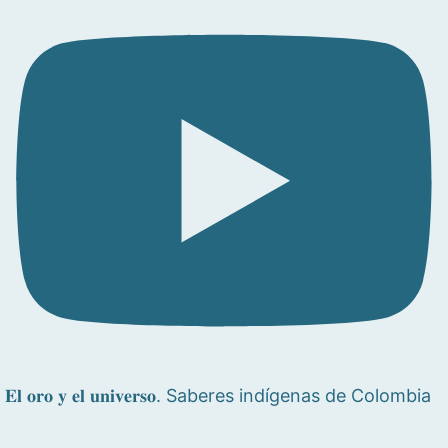
𝐄𝐥 𝐨𝐫𝐨 𝐲 𝐞𝐥 𝐮𝐧𝐢𝐯𝐞𝐫𝐬𝐨. Saberes indígenas de Colombia