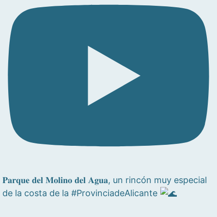
𝐏𝐚𝐫𝐪𝐮𝐞 𝐝𝐞𝐥 𝐌𝐨𝐥𝐢𝐧𝐨 𝐝𝐞𝐥 𝐀𝐠𝐮𝐚, un rincón muy especial
de la costa de la #ProvinciadeAlicante