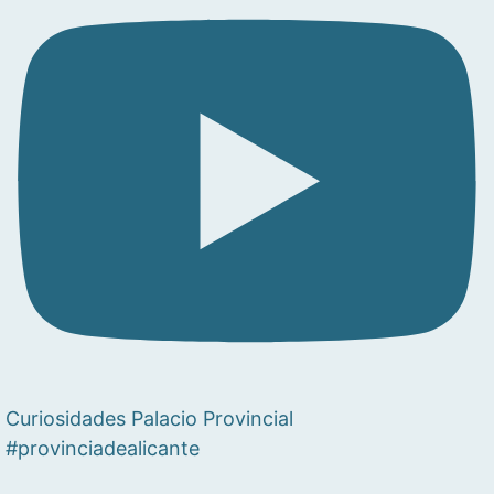
Curiosidades Palacio Provincial
#provinciadealicante