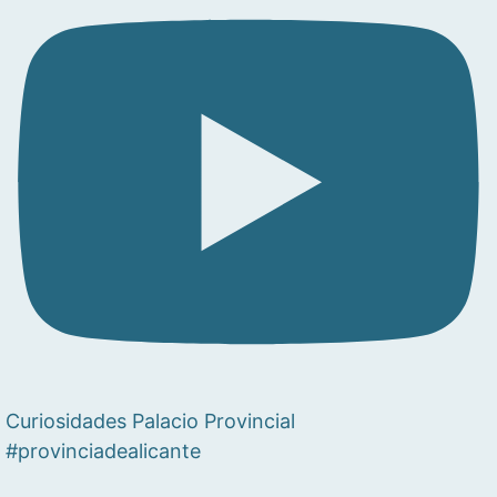
Curiosidades Palacio Provincial
#provinciadealicante