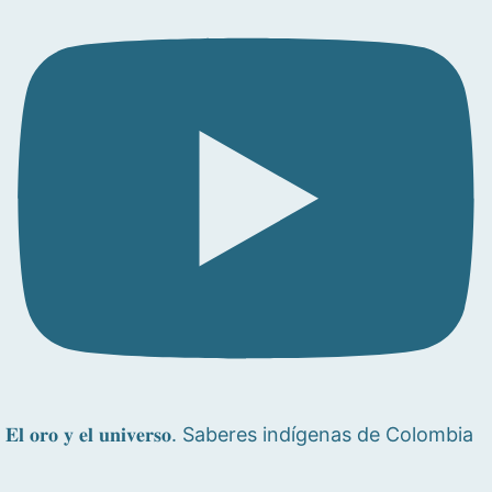
𝐄𝐥 𝐨𝐫𝐨 𝐲 𝐞𝐥 𝐮𝐧𝐢𝐯𝐞𝐫𝐬𝐨. Saberes indígenas de Colombia