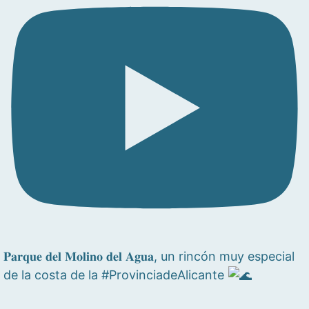
𝐏𝐚𝐫𝐪𝐮𝐞 𝐝𝐞𝐥 𝐌𝐨𝐥𝐢𝐧𝐨 𝐝𝐞𝐥 𝐀𝐠𝐮𝐚, un rincón muy especial
de la costa de la #ProvinciadeAlicante