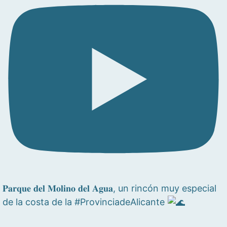
𝐏𝐚𝐫𝐪𝐮𝐞 𝐝𝐞𝐥 𝐌𝐨𝐥𝐢𝐧𝐨 𝐝𝐞𝐥 𝐀𝐠𝐮𝐚, un rincón muy especial
de la costa de la #ProvinciadeAlicante