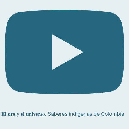
𝐄𝐥 𝐨𝐫𝐨 𝐲 𝐞𝐥 𝐮𝐧𝐢𝐯𝐞𝐫𝐬𝐨. Saberes indígenas de Colombia