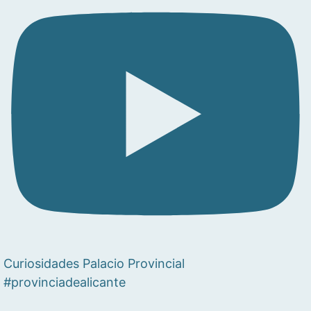
Curiosidades Palacio Provincial
#provinciadealicante