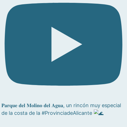
𝐏𝐚𝐫𝐪𝐮𝐞 𝐝𝐞𝐥 𝐌𝐨𝐥𝐢𝐧𝐨 𝐝𝐞𝐥 𝐀𝐠𝐮𝐚, un rincón muy especial
de la costa de la #ProvinciadeAlicante