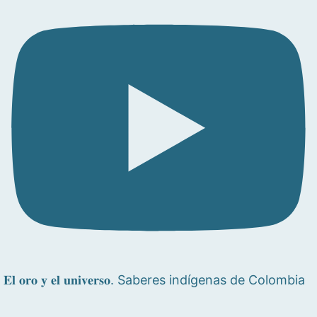
𝐄𝐥 𝐨𝐫𝐨 𝐲 𝐞𝐥 𝐮𝐧𝐢𝐯𝐞𝐫𝐬𝐨. Saberes indígenas de Colombia