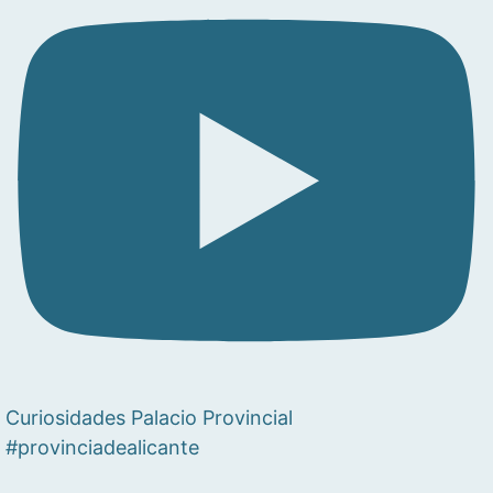
Curiosidades Palacio Provincial
#provinciadealicante