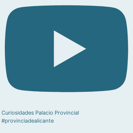
Curiosidades Palacio Provincial
#provinciadealicante