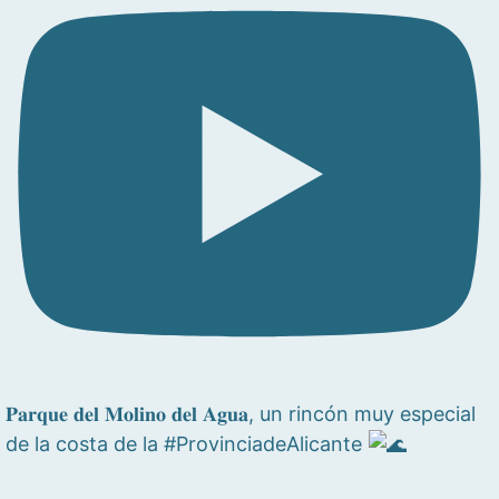
𝐏𝐚𝐫𝐪𝐮𝐞 𝐝𝐞𝐥 𝐌𝐨𝐥𝐢𝐧𝐨 𝐝𝐞𝐥 𝐀𝐠𝐮𝐚, un rincón muy especial
de la costa de la #ProvinciadeAlicante