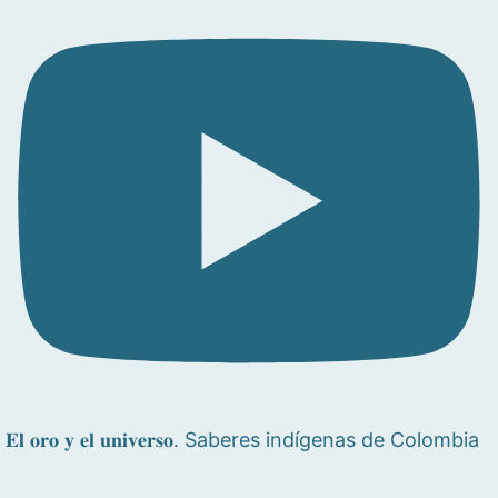
𝐄𝐥 𝐨𝐫𝐨 𝐲 𝐞𝐥 𝐮𝐧𝐢𝐯𝐞𝐫𝐬𝐨. Saberes indígenas de Colombia