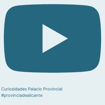
Curiosidades Palacio Provincial
#provinciadealicante