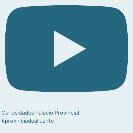
Curiosidades Palacio Provincial
#provinciadealicante