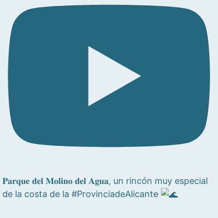
𝐏𝐚𝐫𝐪𝐮𝐞 𝐝𝐞𝐥 𝐌𝐨𝐥𝐢𝐧𝐨 𝐝𝐞𝐥 𝐀𝐠𝐮𝐚, un rincón muy especial
de la costa de la #ProvinciadeAlicante