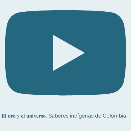
𝐄𝐥 𝐨𝐫𝐨 𝐲 𝐞𝐥 𝐮𝐧𝐢𝐯𝐞𝐫𝐬𝐨. Saberes indígenas de Colombia