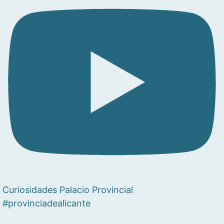
Curiosidades Palacio Provincial
#provinciadealicante