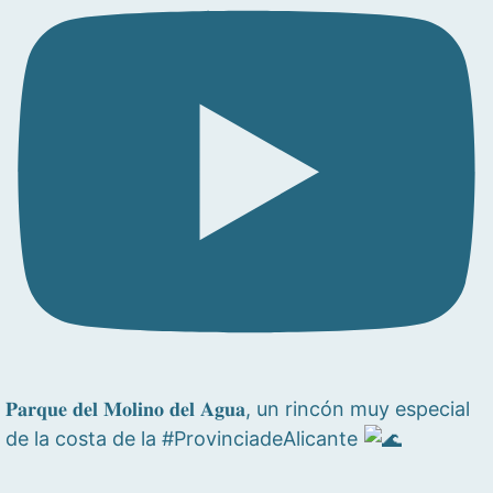
𝐏𝐚𝐫𝐪𝐮𝐞 𝐝𝐞𝐥 𝐌𝐨𝐥𝐢𝐧𝐨 𝐝𝐞𝐥 𝐀𝐠𝐮𝐚, un rincón muy especial
de la costa de la #ProvinciadeAlicante