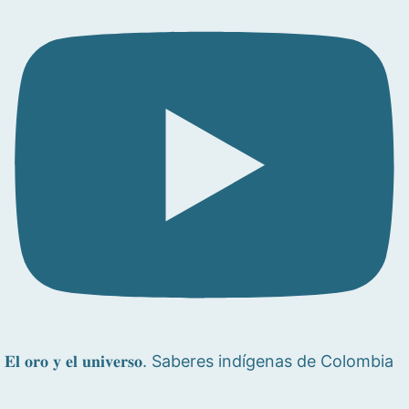
𝐄𝐥 𝐨𝐫𝐨 𝐲 𝐞𝐥 𝐮𝐧𝐢𝐯𝐞𝐫𝐬𝐨. Saberes indígenas de Colombia