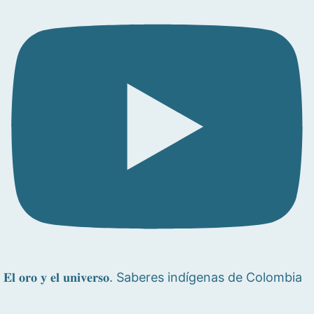
𝐄𝐥 𝐨𝐫𝐨 𝐲 𝐞𝐥 𝐮𝐧𝐢𝐯𝐞𝐫𝐬𝐨. Saberes indígenas de Colombia