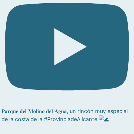
𝐏𝐚𝐫𝐪𝐮𝐞 𝐝𝐞𝐥 𝐌𝐨𝐥𝐢𝐧𝐨 𝐝𝐞𝐥 𝐀𝐠𝐮𝐚, un rincón muy especial
de la costa de la #ProvinciadeAlicante