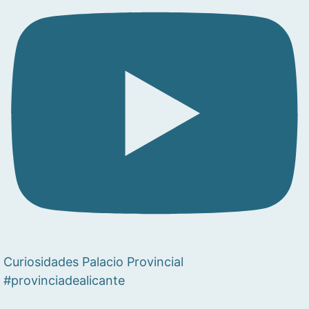
Curiosidades Palacio Provincial
#provinciadealicante