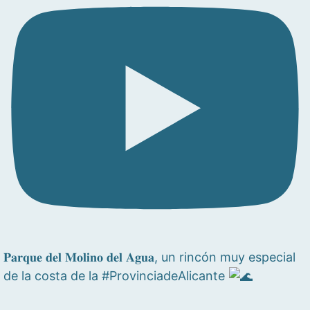
𝐏𝐚𝐫𝐪𝐮𝐞 𝐝𝐞𝐥 𝐌𝐨𝐥𝐢𝐧𝐨 𝐝𝐞𝐥 𝐀𝐠𝐮𝐚, un rincón muy especial
de la costa de la #ProvinciadeAlicante