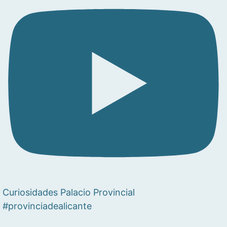
Curiosidades Palacio Provincial
#provinciadealicante