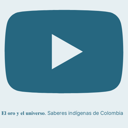
𝐄𝐥 𝐨𝐫𝐨 𝐲 𝐞𝐥 𝐮𝐧𝐢𝐯𝐞𝐫𝐬𝐨. Saberes indígenas de Colombia