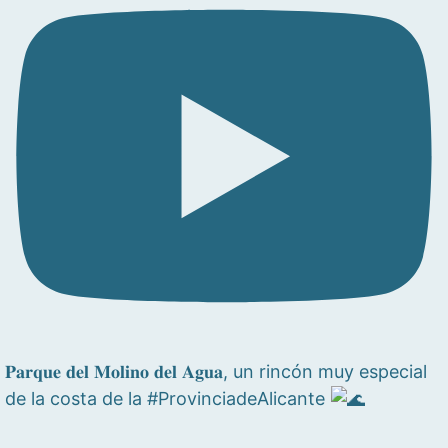
𝐏𝐚𝐫𝐪𝐮𝐞 𝐝𝐞𝐥 𝐌𝐨𝐥𝐢𝐧𝐨 𝐝𝐞𝐥 𝐀𝐠𝐮𝐚, un rincón muy especial
de la costa de la #ProvinciadeAlicante