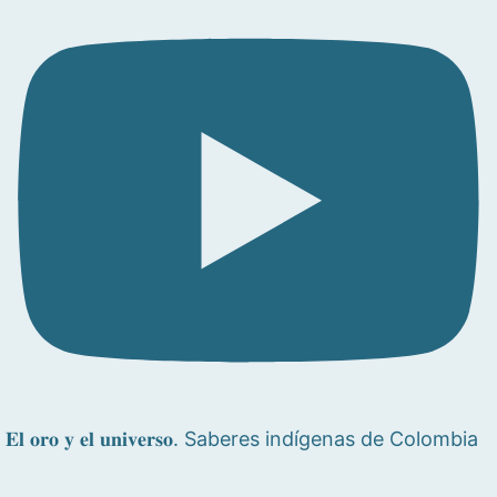
𝐄𝐥 𝐨𝐫𝐨 𝐲 𝐞𝐥 𝐮𝐧𝐢𝐯𝐞𝐫𝐬𝐨. Saberes indígenas de Colombia