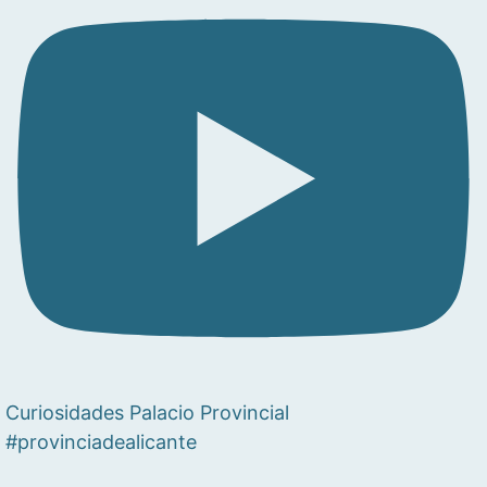
Curiosidades Palacio Provincial
#provinciadealicante