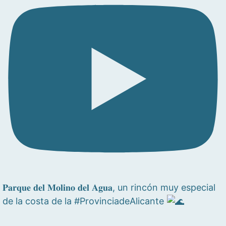
𝐏𝐚𝐫𝐪𝐮𝐞 𝐝𝐞𝐥 𝐌𝐨𝐥𝐢𝐧𝐨 𝐝𝐞𝐥 𝐀𝐠𝐮𝐚, un rincón muy especial
de la costa de la #ProvinciadeAlicante