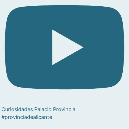
Curiosidades Palacio Provincial
#provinciadealicante