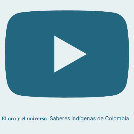
𝐄𝐥 𝐨𝐫𝐨 𝐲 𝐞𝐥 𝐮𝐧𝐢𝐯𝐞𝐫𝐬𝐨. Saberes indígenas de Colombia