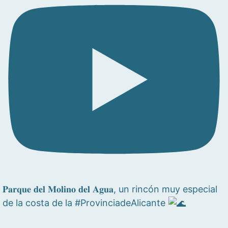
𝐏𝐚𝐫𝐪𝐮𝐞 𝐝𝐞𝐥 𝐌𝐨𝐥𝐢𝐧𝐨 𝐝𝐞𝐥 𝐀𝐠𝐮𝐚, un rincón muy especial
de la costa de la #ProvinciadeAlicante