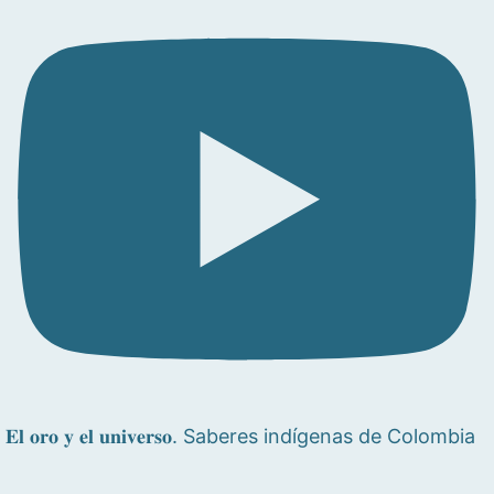
𝐄𝐥 𝐨𝐫𝐨 𝐲 𝐞𝐥 𝐮𝐧𝐢𝐯𝐞𝐫𝐬𝐨. Saberes indígenas de Colombia