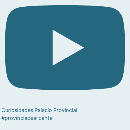
Curiosidades Palacio Provincial
#provinciadealicante