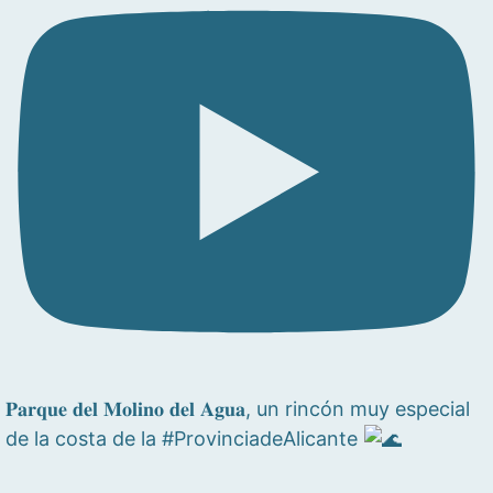
𝐏𝐚𝐫𝐪𝐮𝐞 𝐝𝐞𝐥 𝐌𝐨𝐥𝐢𝐧𝐨 𝐝𝐞𝐥 𝐀𝐠𝐮𝐚, un rincón muy especial
de la costa de la #ProvinciadeAlicante