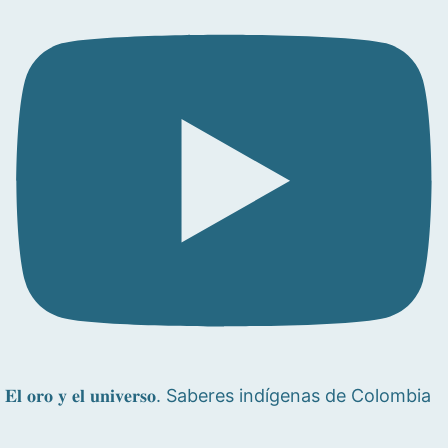
𝐄𝐥 𝐨𝐫𝐨 𝐲 𝐞𝐥 𝐮𝐧𝐢𝐯𝐞𝐫𝐬𝐨. Saberes indígenas de Colombia