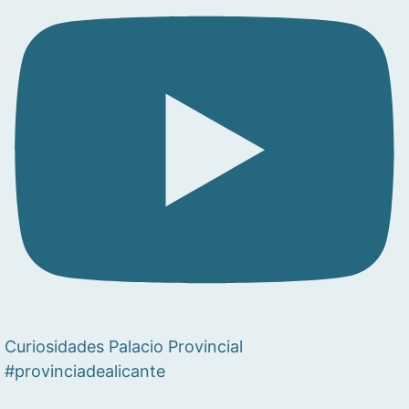
Curiosidades Palacio Provincial
#provinciadealicante