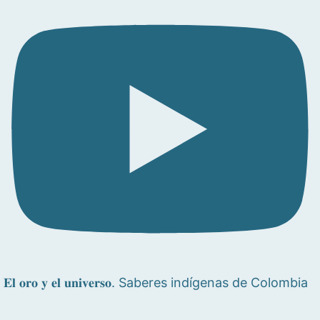
𝐄𝐥 𝐨𝐫𝐨 𝐲 𝐞𝐥 𝐮𝐧𝐢𝐯𝐞𝐫𝐬𝐨. Saberes indígenas de Colombia