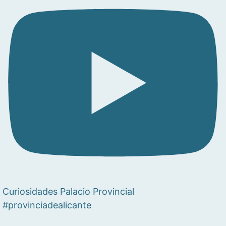
Curiosidades Palacio Provincial
#provinciadealicante