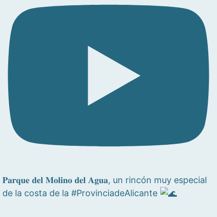
𝐏𝐚𝐫𝐪𝐮𝐞 𝐝𝐞𝐥 𝐌𝐨𝐥𝐢𝐧𝐨 𝐝𝐞𝐥 𝐀𝐠𝐮𝐚, un rincón muy especial
de la costa de la #ProvinciadeAlicante