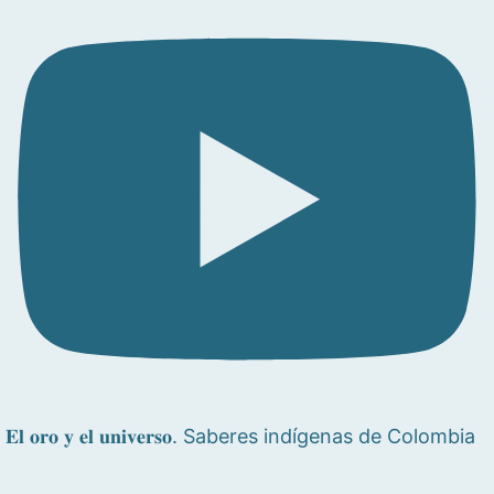
𝐄𝐥 𝐨𝐫𝐨 𝐲 𝐞𝐥 𝐮𝐧𝐢𝐯𝐞𝐫𝐬𝐨. Saberes indígenas de Colombia