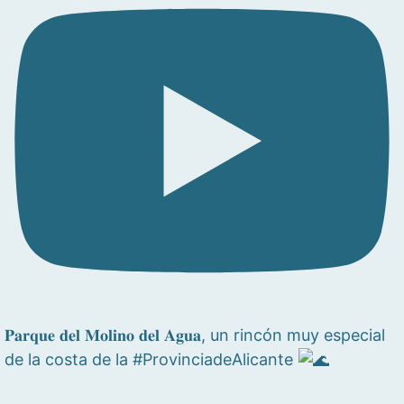
𝐏𝐚𝐫𝐪𝐮𝐞 𝐝𝐞𝐥 𝐌𝐨𝐥𝐢𝐧𝐨 𝐝𝐞𝐥 𝐀𝐠𝐮𝐚, un rincón muy especial
de la costa de la #ProvinciadeAlicante