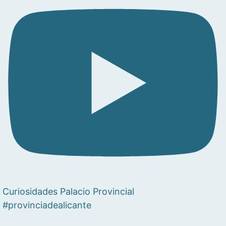
Curiosidades Palacio Provincial
#provinciadealicante