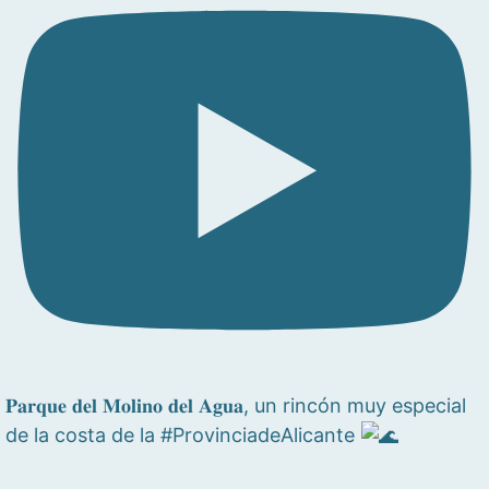
𝐏𝐚𝐫𝐪𝐮𝐞 𝐝𝐞𝐥 𝐌𝐨𝐥𝐢𝐧𝐨 𝐝𝐞𝐥 𝐀𝐠𝐮𝐚, un rincón muy especial
de la costa de la #ProvinciadeAlicante