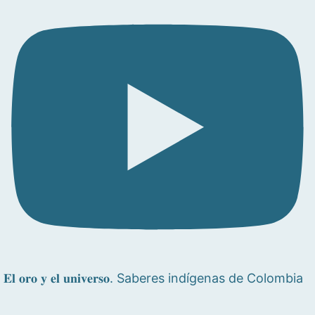
𝐄𝐥 𝐨𝐫𝐨 𝐲 𝐞𝐥 𝐮𝐧𝐢𝐯𝐞𝐫𝐬𝐨. Saberes indígenas de Colombia