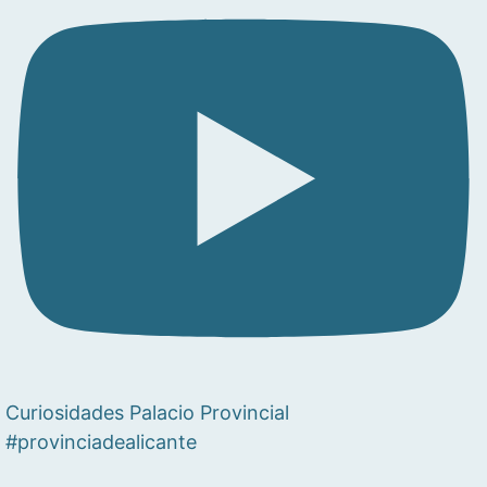
Curiosidades Palacio Provincial
#provinciadealicante