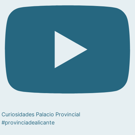
Curiosidades Palacio Provincial
#provinciadealicante