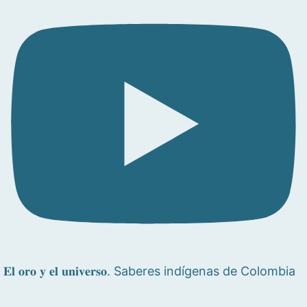
𝐄𝐥 𝐨𝐫𝐨 𝐲 𝐞𝐥 𝐮𝐧𝐢𝐯𝐞𝐫𝐬𝐨. Saberes indígenas de Colombia