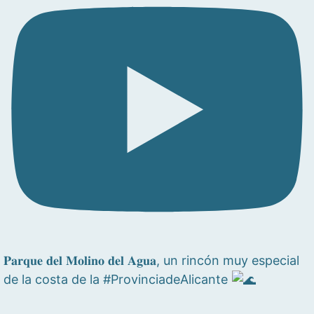
𝐏𝐚𝐫𝐪𝐮𝐞 𝐝𝐞𝐥 𝐌𝐨𝐥𝐢𝐧𝐨 𝐝𝐞𝐥 𝐀𝐠𝐮𝐚, un rincón muy especial
de la costa de la #ProvinciadeAlicante