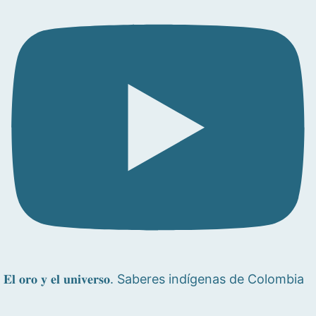
𝐄𝐥 𝐨𝐫𝐨 𝐲 𝐞𝐥 𝐮𝐧𝐢𝐯𝐞𝐫𝐬𝐨. Saberes indígenas de Colombia