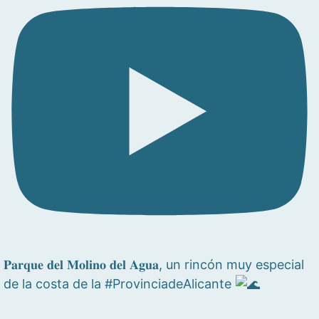
𝐏𝐚𝐫𝐪𝐮𝐞 𝐝𝐞𝐥 𝐌𝐨𝐥𝐢𝐧𝐨 𝐝𝐞𝐥 𝐀𝐠𝐮𝐚, un rincón muy especial
de la costa de la #ProvinciadeAlicante