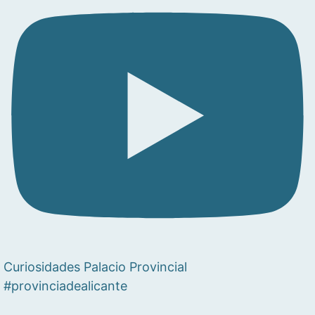
Curiosidades Palacio Provincial
#provinciadealicante