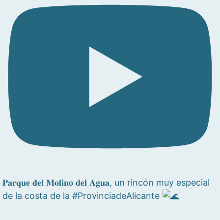
𝐏𝐚𝐫𝐪𝐮𝐞 𝐝𝐞𝐥 𝐌𝐨𝐥𝐢𝐧𝐨 𝐝𝐞𝐥 𝐀𝐠𝐮𝐚, un rincón muy especial
de la costa de la #ProvinciadeAlicante