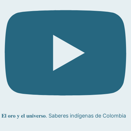
𝐄𝐥 𝐨𝐫𝐨 𝐲 𝐞𝐥 𝐮𝐧𝐢𝐯𝐞𝐫𝐬𝐨. Saberes indígenas de Colombia