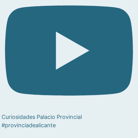
Curiosidades Palacio Provincial
#provinciadealicante