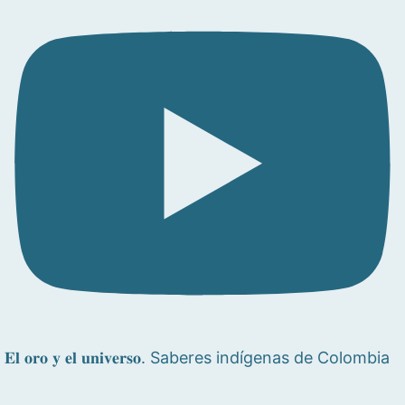
𝐄𝐥 𝐨𝐫𝐨 𝐲 𝐞𝐥 𝐮𝐧𝐢𝐯𝐞𝐫𝐬𝐨. Saberes indígenas de Colombia