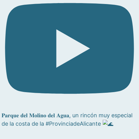
𝐏𝐚𝐫𝐪𝐮𝐞 𝐝𝐞𝐥 𝐌𝐨𝐥𝐢𝐧𝐨 𝐝𝐞𝐥 𝐀𝐠𝐮𝐚, un rincón muy especial
de la costa de la #ProvinciadeAlicante