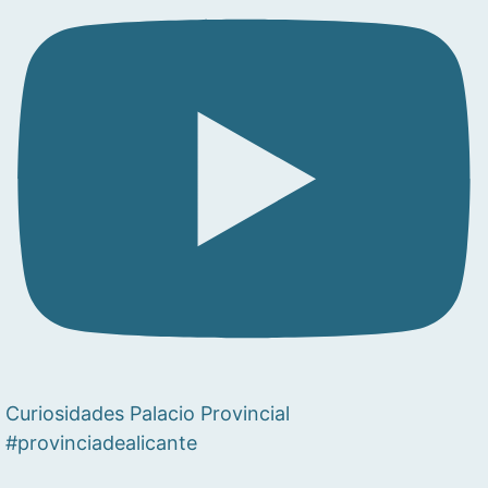
Curiosidades Palacio Provincial
#provinciadealicante