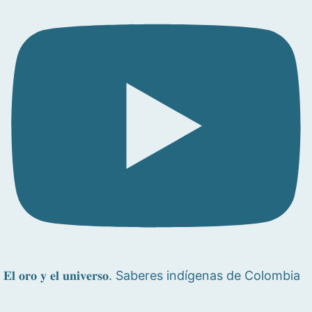
𝐄𝐥 𝐨𝐫𝐨 𝐲 𝐞𝐥 𝐮𝐧𝐢𝐯𝐞𝐫𝐬𝐨. Saberes indígenas de Colombia