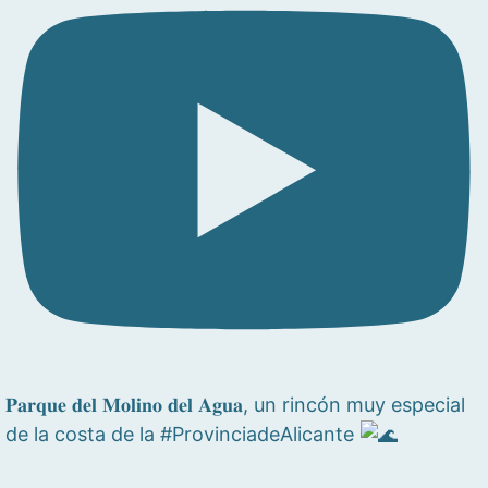
𝐏𝐚𝐫𝐪𝐮𝐞 𝐝𝐞𝐥 𝐌𝐨𝐥𝐢𝐧𝐨 𝐝𝐞𝐥 𝐀𝐠𝐮𝐚, un rincón muy especial
de la costa de la #ProvinciadeAlicante