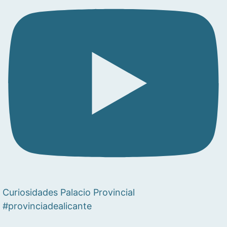
Curiosidades Palacio Provincial
#provinciadealicante