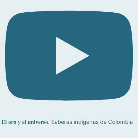
𝐄𝐥 𝐨𝐫𝐨 𝐲 𝐞𝐥 𝐮𝐧𝐢𝐯𝐞𝐫𝐬𝐨. Saberes indígenas de Colombia