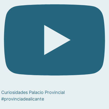
Curiosidades Palacio Provincial
#provinciadealicante