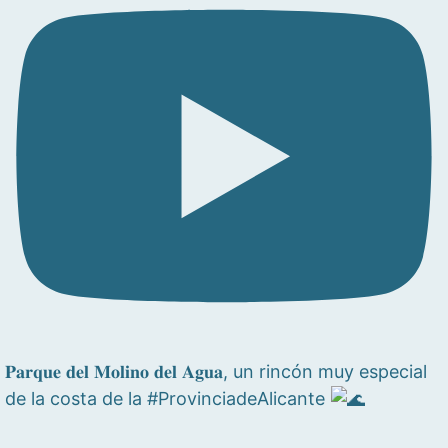
𝐏𝐚𝐫𝐪𝐮𝐞 𝐝𝐞𝐥 𝐌𝐨𝐥𝐢𝐧𝐨 𝐝𝐞𝐥 𝐀𝐠𝐮𝐚, un rincón muy especial
de la costa de la #ProvinciadeAlicante