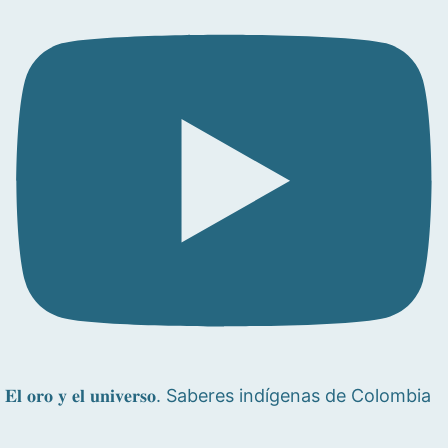
𝐄𝐥 𝐨𝐫𝐨 𝐲 𝐞𝐥 𝐮𝐧𝐢𝐯𝐞𝐫𝐬𝐨. Saberes indígenas de Colombia