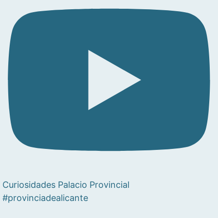
Curiosidades Palacio Provincial
#provinciadealicante