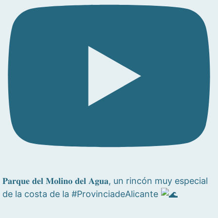
𝐏𝐚𝐫𝐪𝐮𝐞 𝐝𝐞𝐥 𝐌𝐨𝐥𝐢𝐧𝐨 𝐝𝐞𝐥 𝐀𝐠𝐮𝐚, un rincón muy especial
de la costa de la #ProvinciadeAlicante