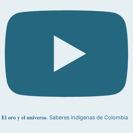
𝐄𝐥 𝐨𝐫𝐨 𝐲 𝐞𝐥 𝐮𝐧𝐢𝐯𝐞𝐫𝐬𝐨. Saberes indígenas de Colombia