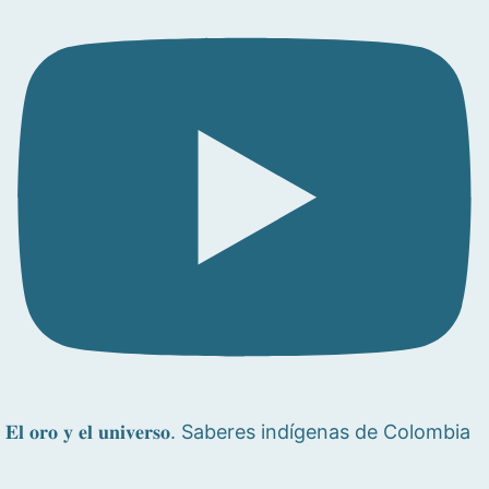
𝐄𝐥 𝐨𝐫𝐨 𝐲 𝐞𝐥 𝐮𝐧𝐢𝐯𝐞𝐫𝐬𝐨. Saberes indígenas de Colombia