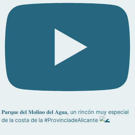
𝐏𝐚𝐫𝐪𝐮𝐞 𝐝𝐞𝐥 𝐌𝐨𝐥𝐢𝐧𝐨 𝐝𝐞𝐥 𝐀𝐠𝐮𝐚, un rincón muy especial
de la costa de la #ProvinciadeAlicante