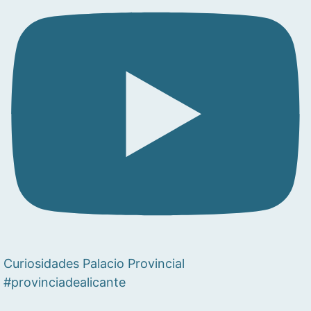
Curiosidades Palacio Provincial
#provinciadealicante