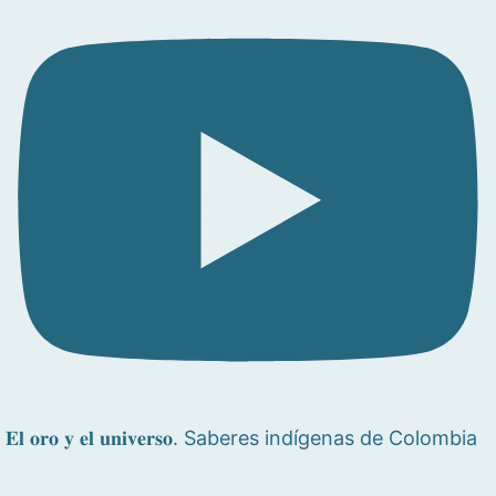
𝐄𝐥 𝐨𝐫𝐨 𝐲 𝐞𝐥 𝐮𝐧𝐢𝐯𝐞𝐫𝐬𝐨. Saberes indígenas de Colombia