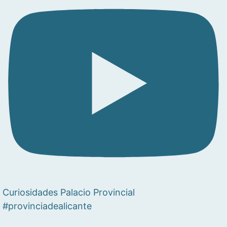
Curiosidades Palacio Provincial
#provinciadealicante