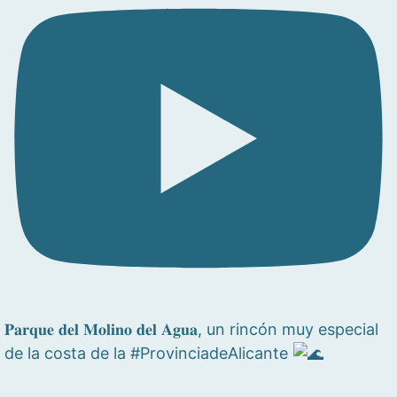
𝐏𝐚𝐫𝐪𝐮𝐞 𝐝𝐞𝐥 𝐌𝐨𝐥𝐢𝐧𝐨 𝐝𝐞𝐥 𝐀𝐠𝐮𝐚, un rincón muy especial
de la costa de la #ProvinciadeAlicante