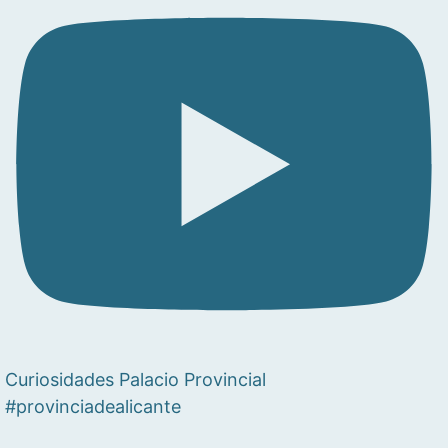
Curiosidades Palacio Provincial
#provinciadealicante