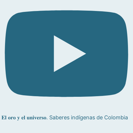
𝐄𝐥 𝐨𝐫𝐨 𝐲 𝐞𝐥 𝐮𝐧𝐢𝐯𝐞𝐫𝐬𝐨. Saberes indígenas de Colombia