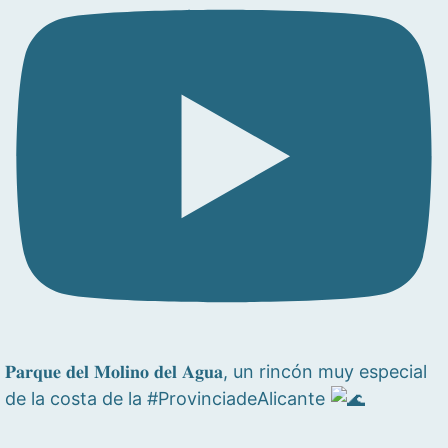
𝐏𝐚𝐫𝐪𝐮𝐞 𝐝𝐞𝐥 𝐌𝐨𝐥𝐢𝐧𝐨 𝐝𝐞𝐥 𝐀𝐠𝐮𝐚, un rincón muy especial
de la costa de la #ProvinciadeAlicante