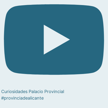
Curiosidades Palacio Provincial
#provinciadealicante