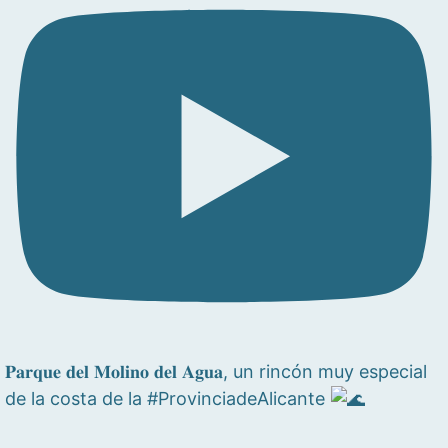
𝐏𝐚𝐫𝐪𝐮𝐞 𝐝𝐞𝐥 𝐌𝐨𝐥𝐢𝐧𝐨 𝐝𝐞𝐥 𝐀𝐠𝐮𝐚, un rincón muy especial
de la costa de la #ProvinciadeAlicante