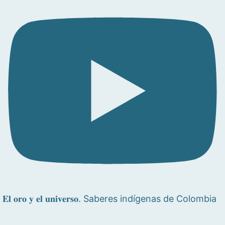
𝐄𝐥 𝐨𝐫𝐨 𝐲 𝐞𝐥 𝐮𝐧𝐢𝐯𝐞𝐫𝐬𝐨. Saberes indígenas de Colombia