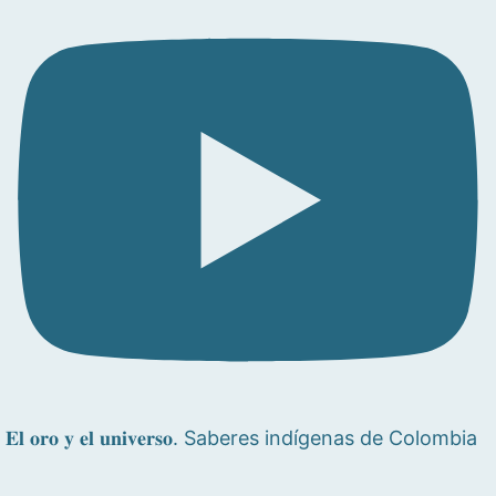
𝐄𝐥 𝐨𝐫𝐨 𝐲 𝐞𝐥 𝐮𝐧𝐢𝐯𝐞𝐫𝐬𝐨. Saberes indígenas de Colombia