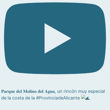
𝐏𝐚𝐫𝐪𝐮𝐞 𝐝𝐞𝐥 𝐌𝐨𝐥𝐢𝐧𝐨 𝐝𝐞𝐥 𝐀𝐠𝐮𝐚, un rincón muy especial
de la costa de la #ProvinciadeAlicante