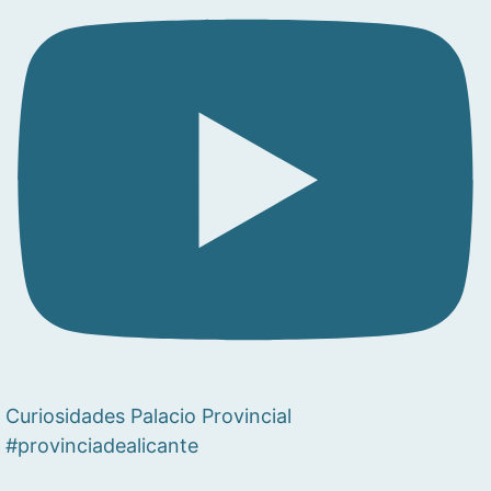
Curiosidades Palacio Provincial
#provinciadealicante