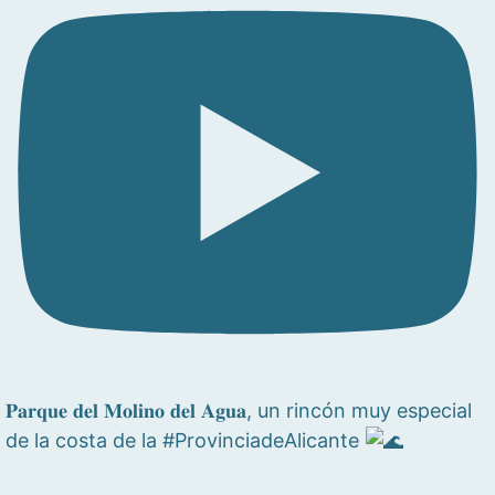
𝐏𝐚𝐫𝐪𝐮𝐞 𝐝𝐞𝐥 𝐌𝐨𝐥𝐢𝐧𝐨 𝐝𝐞𝐥 𝐀𝐠𝐮𝐚, un rincón muy especial
de la costa de la #ProvinciadeAlicante