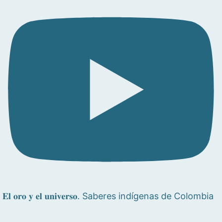
𝐄𝐥 𝐨𝐫𝐨 𝐲 𝐞𝐥 𝐮𝐧𝐢𝐯𝐞𝐫𝐬𝐨. Saberes indígenas de Colombia