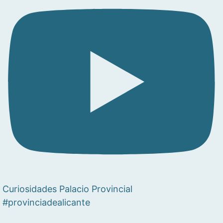
Curiosidades Palacio Provincial
#provinciadealicante