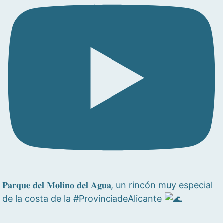
𝐏𝐚𝐫𝐪𝐮𝐞 𝐝𝐞𝐥 𝐌𝐨𝐥𝐢𝐧𝐨 𝐝𝐞𝐥 𝐀𝐠𝐮𝐚, un rincón muy especial
de la costa de la #ProvinciadeAlicante