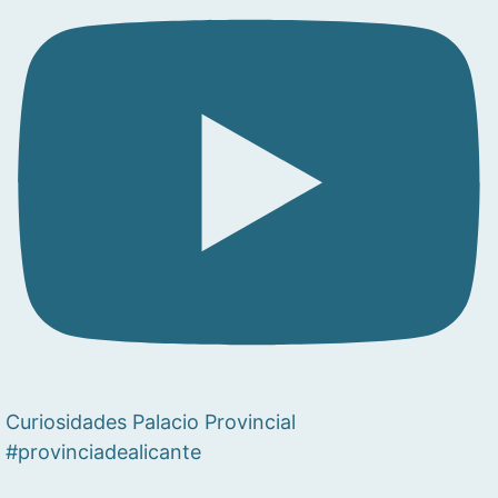
Curiosidades Palacio Provincial
#provinciadealicante