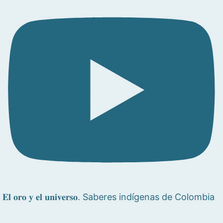
𝐄𝐥 𝐨𝐫𝐨 𝐲 𝐞𝐥 𝐮𝐧𝐢𝐯𝐞𝐫𝐬𝐨. Saberes indígenas de Colombia