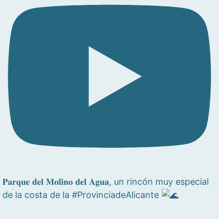
𝐏𝐚𝐫𝐪𝐮𝐞 𝐝𝐞𝐥 𝐌𝐨𝐥𝐢𝐧𝐨 𝐝𝐞𝐥 𝐀𝐠𝐮𝐚, un rincón muy especial
de la costa de la #ProvinciadeAlicante