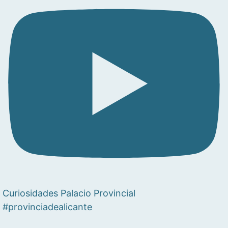
Curiosidades Palacio Provincial
#provinciadealicante