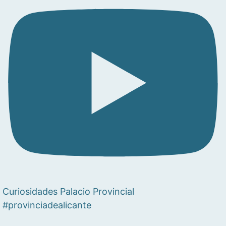
Curiosidades Palacio Provincial
#provinciadealicante