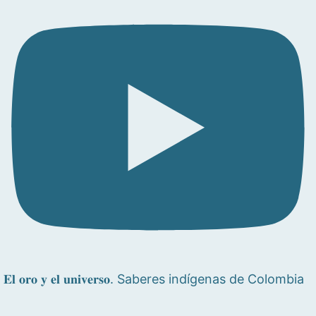
𝐄𝐥 𝐨𝐫𝐨 𝐲 𝐞𝐥 𝐮𝐧𝐢𝐯𝐞𝐫𝐬𝐨. Saberes indígenas de Colombia