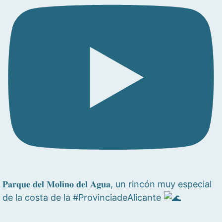
𝐏𝐚𝐫𝐪𝐮𝐞 𝐝𝐞𝐥 𝐌𝐨𝐥𝐢𝐧𝐨 𝐝𝐞𝐥 𝐀𝐠𝐮𝐚, un rincón muy especial
de la costa de la #ProvinciadeAlicante