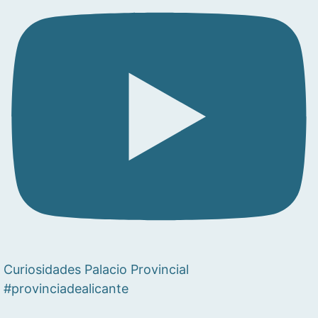
Curiosidades Palacio Provincial
#provinciadealicante