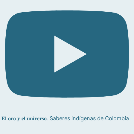
𝐄𝐥 𝐨𝐫𝐨 𝐲 𝐞𝐥 𝐮𝐧𝐢𝐯𝐞𝐫𝐬𝐨. Saberes indígenas de Colombia