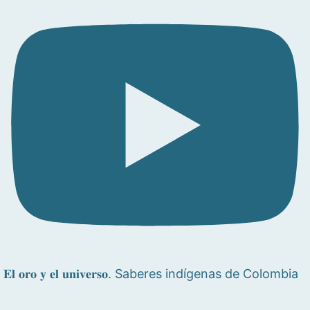
𝐄𝐥 𝐨𝐫𝐨 𝐲 𝐞𝐥 𝐮𝐧𝐢𝐯𝐞𝐫𝐬𝐨. Saberes indígenas de Colombia