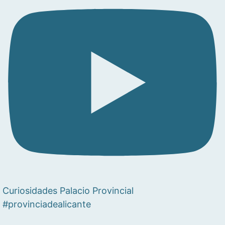
Curiosidades Palacio Provincial
#provinciadealicante