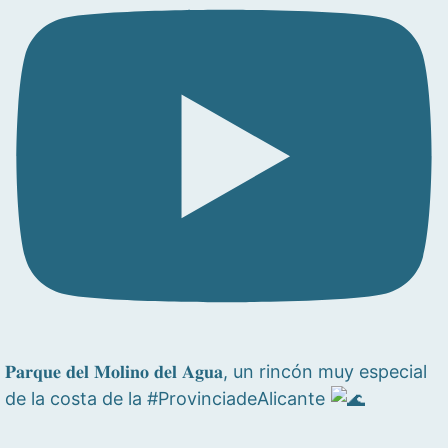
𝐏𝐚𝐫𝐪𝐮𝐞 𝐝𝐞𝐥 𝐌𝐨𝐥𝐢𝐧𝐨 𝐝𝐞𝐥 𝐀𝐠𝐮𝐚, un rincón muy especial
de la costa de la #ProvinciadeAlicante