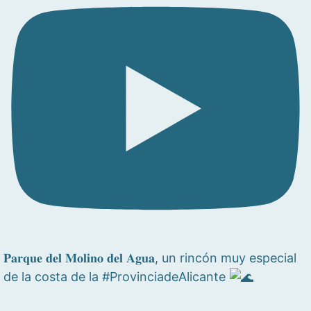
𝐏𝐚𝐫𝐪𝐮𝐞 𝐝𝐞𝐥 𝐌𝐨𝐥𝐢𝐧𝐨 𝐝𝐞𝐥 𝐀𝐠𝐮𝐚, un rincón muy especial
de la costa de la #ProvinciadeAlicante