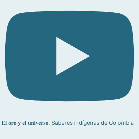
𝐄𝐥 𝐨𝐫𝐨 𝐲 𝐞𝐥 𝐮𝐧𝐢𝐯𝐞𝐫𝐬𝐨. Saberes indígenas de Colombia