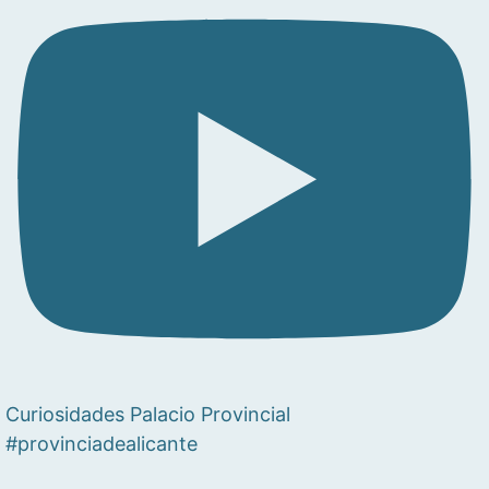
Curiosidades Palacio Provincial
#provinciadealicante