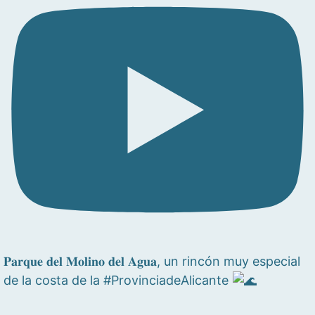
𝐏𝐚𝐫𝐪𝐮𝐞 𝐝𝐞𝐥 𝐌𝐨𝐥𝐢𝐧𝐨 𝐝𝐞𝐥 𝐀𝐠𝐮𝐚, un rincón muy especial
de la costa de la #ProvinciadeAlicante