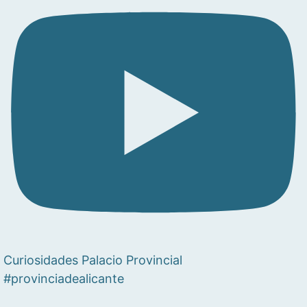
Curiosidades Palacio Provincial
#provinciadealicante