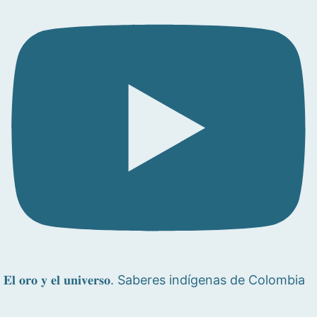
𝐄𝐥 𝐨𝐫𝐨 𝐲 𝐞𝐥 𝐮𝐧𝐢𝐯𝐞𝐫𝐬𝐨. Saberes indígenas de Colombia