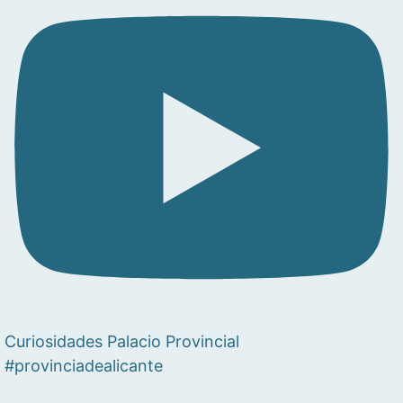
Curiosidades Palacio Provincial
#provinciadealicante