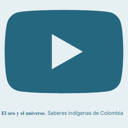
𝐄𝐥 𝐨𝐫𝐨 𝐲 𝐞𝐥 𝐮𝐧𝐢𝐯𝐞𝐫𝐬𝐨. Saberes indígenas de Colombia