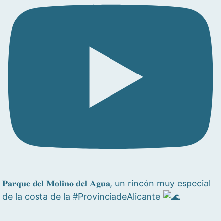
𝐏𝐚𝐫𝐪𝐮𝐞 𝐝𝐞𝐥 𝐌𝐨𝐥𝐢𝐧𝐨 𝐝𝐞𝐥 𝐀𝐠𝐮𝐚, un rincón muy especial
de la costa de la #ProvinciadeAlicante