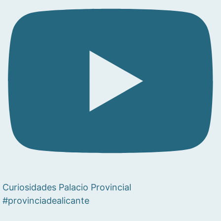
Curiosidades Palacio Provincial
#provinciadealicante