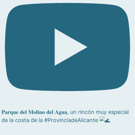
𝐏𝐚𝐫𝐪𝐮𝐞 𝐝𝐞𝐥 𝐌𝐨𝐥𝐢𝐧𝐨 𝐝𝐞𝐥 𝐀𝐠𝐮𝐚, un rincón muy especial
de la costa de la #ProvinciadeAlicante