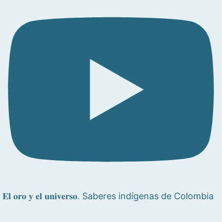
𝐄𝐥 𝐨𝐫𝐨 𝐲 𝐞𝐥 𝐮𝐧𝐢𝐯𝐞𝐫𝐬𝐨. Saberes indígenas de Colombia