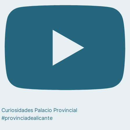
Curiosidades Palacio Provincial
#provinciadealicante