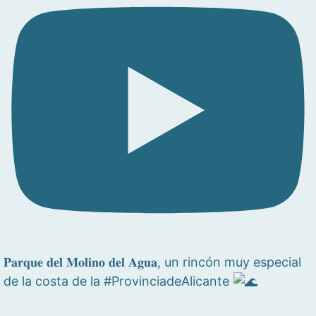
𝐏𝐚𝐫𝐪𝐮𝐞 𝐝𝐞𝐥 𝐌𝐨𝐥𝐢𝐧𝐨 𝐝𝐞𝐥 𝐀𝐠𝐮𝐚, un rincón muy especial
de la costa de la #ProvinciadeAlicante