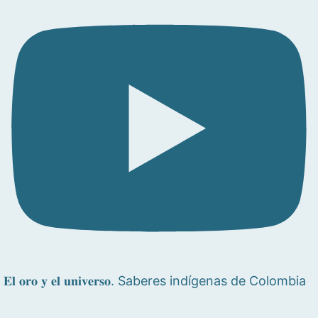
𝐄𝐥 𝐨𝐫𝐨 𝐲 𝐞𝐥 𝐮𝐧𝐢𝐯𝐞𝐫𝐬𝐨. Saberes indígenas de Colombia